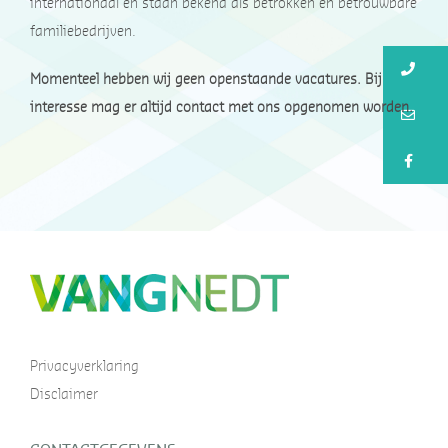
internationaal en staan bekend als betrokken en betrouwbare
familiebedrijven.
Bu
Momenteel hebben wij geen openstaande vacatures. Bij
interesse mag er altijd contact met ons opgenomen worden.
Bu
Bu
Privacyverklaring
Disclaimer